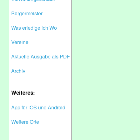
Bürgermeister
Was erledige ich Wo
Vereine
Aktuelle Ausgabe als PDF
Archiv
Weiteres:
App für iOS und Android
Weitere Orte