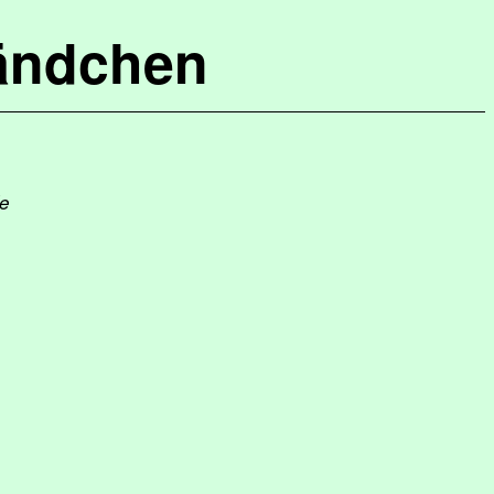
ändchen
fe