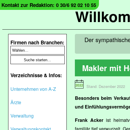
Kontakt zur Redaktion: 0 30/6 92 02 10 55
Willko
Der sympathische
Firmen nach Branchen:
Makler mit 
Verzeichnisse & Infos:
Stand: Dezember 2022
Unternehmen von A-Z
Besonders beim Verkauf 
Ärzte
und Einfühlungsvermögen
Verwaltung
Frank Acker
ist heimat
familiär tief verwurzelt. 
Verwaltungskontakt