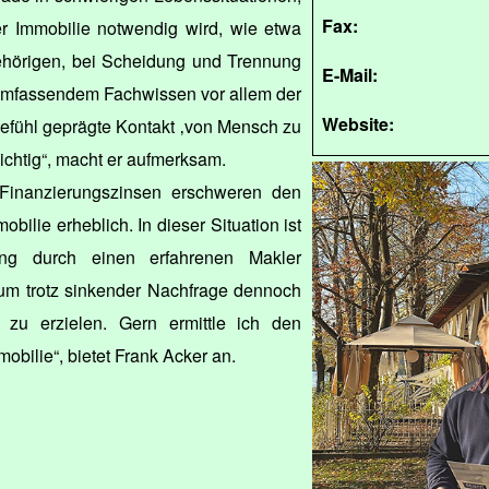
Fax:
er Immobilie notwendig wird, wie etwa
hörigen, bei Scheidung und Trennung
E-Mail:
 umfassendem Fachwissen vor allem der
Website:
efühl geprägte Kontakt ‚von Mensch zu
chtig“, macht er aufmerksam.
e Finanzierungszinsen erschweren den
bilie erheblich. In dieser Situation ist
ng durch einen erfahrenen Makler
um trotz sinkender Nachfrage dennoch
s zu erzielen. Gern ermittle ich den
bilie“, bietet Frank Acker an.