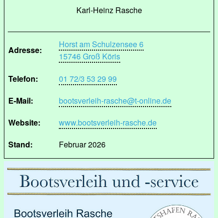
Karl-Heinz Rasche
Horst am Schulzensee 6
Adresse:
15746 Groß Köris
Telefon:
01 72/3 53 29 99
E-Mail:
bootsverleih-rasche@t-online.de
Website:
www.bootsverleih-rasche.de
Stand:
Februar 2026