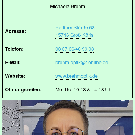
Michaela Brehm
Berliner Straße 68
Adresse:
15746 Groß Köris
Telefon:
03 37 66/48 99 03
E-Mail:
brehm-optik@t-online.de
Website:
www.brehmoptik.de
Öffnungszeiten:
Mo.-Do. 10-13 & 14-18 Uhr