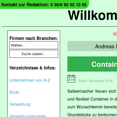
Kontakt zur Redaktion: 0 30/6 92 02 10 55
Willko
Kl
Firmen nach Branchen:
Andreas 
Contai
Verzeichnisse & Infos:
Unternehmen von A-Z
Stand: November 2018
Selbermacher freuen sich
Ärzte
und flexibel Container in
Verwaltung
zum Wunschtermin bereitst
Grundstücke zu beräumen o
Verwaltungskontakt