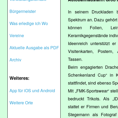
Bürgermeister
In seinem Druckladen 
Spektrum an. Dazu gehört
Was erledige ich Wo
können Folien, Lei
Vereine
Keramikgegenstände indivi
Ideenreich unterstützt e
Aktuelle Ausgabe als PDF
Visitenkarten, Postern
Tassen.
Archiv
Beim engagierten Drache
Schenkenland Cup“ in K
Weiteres:
stattfindet, sind ebenso S
App für iOS und Android
Mit „FMK-Sportswear“ stellt
bedruckt Trikots. Als „I
Weitere Orte
stattet er Firmen und Ber
Stegemann als Fotograf i