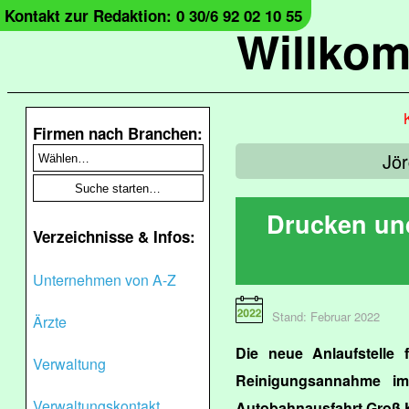
Kontakt zur Redaktion: 0 30/6 92 02 10 55
Willko
Firmen nach Branchen:
Jör
Drucken un
Verzeichnisse & Infos:
Unternehmen von A-Z
Stand: Februar 2022
Ärzte
Die neue Anlaufstelle
Verwaltung
Reinigungsannahme im
Verwaltungskontakt
Autobahnausfahrt Groß K