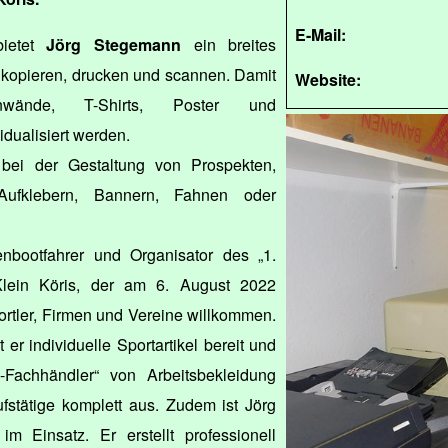
E-Mail:
bietet
Jörg Stegemann
ein breites
 kopieren, drucken und scannen. Damit
Website:
nwände, T-Shirts, Poster und
dualisiert werden.
r bei der Gestaltung von Prospekten,
, Aufklebern, Bannern, Fahnen oder
nbootfahrer und Organisator des „1.
lein Köris, der am 6. August 2022
portler, Firmen und Vereine willkommen.
 er individuelle Sportartikel bereit und
D-Fachhändler“ von Arbeitsbekleidung
ufstätige komplett aus. Zudem ist Jörg
m Einsatz. Er erstellt professionell