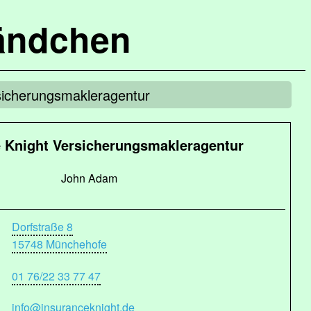
ändchen
sicherungsmakleragentur
 Knight Versicherungsmakleragentur
John Adam
Dorfstraße 8
15748 Münchehofe
01 76/22 33 77 47
info@insuranceknight.de