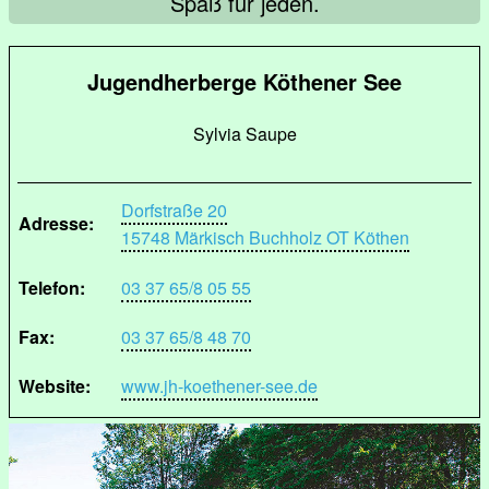
Spaß für jeden.
Jugendherberge Köthener See
Sylvia Saupe
Dorfstraße 20
Adresse:
15748 Märkisch Buchholz OT Köthen
Telefon:
03 37 65/8 05 55
Fax:
03 37 65/8 48 70
Website:
www.jh-koethener-see.de