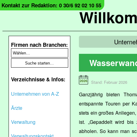
Kontakt zur Redaktion: 0 30/6 92 02 10 55
Willko
Unterne
Firmen nach Branchen:
Wasserwand
Verzeichnisse & Infos:
Stand: Februar 2026
Unternehmen von A-Z
Ganzjährig bieten Tho
entspannte Touren per Ka
Ärzte
stets ein großes Anliegen
Verwaltung
ist. „Gepaddelt wird bis
abholen. So kann man sch
Verwaltungskontakt