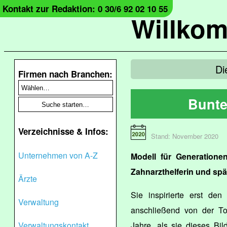
Kontakt zur Redaktion: 0 30/6 92 02 10 55
Willko
Di
Firmen nach Branchen:
Bunte
Verzeichnisse & Infos:
Stand: November 2020
Unternehmen von A-Z
Modell für Generationen
Zahnarzthelferin und spä
Ärzte
Sie inspirierte erst d
Verwaltung
anschließend von der Toc
Verwaltungskontakt
Jahre, als sie dieses Bil