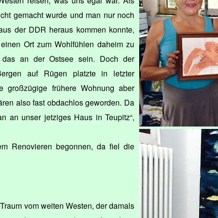
 Westen reisen, was uns egal war. Als
dicht gemacht wurde und man nur noch
 aus der DDR heraus kommen konnte,
 einen Ort zum Wohlfühlen daheim zu
te das an der Ostsee sein. Doch der
rgen auf Rügen platzte in letzter
re großzügige frühere Wohnung aber
ären also fast obdachlos geworden. Da
an an unser jetziges Haus in Teupitz“,
em Renovieren begonnen, da fiel die
Traum vom weiten Westen, der damals