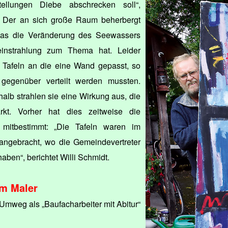
ellungen Diebe abschrecken soll“,
. Der an sich große Raum beherbergt
 das die Veränderung des Seewassers
einstrahlung zum Thema hat. Leider
 Tafeln an die eine Wand gepasst, so
gegenüber verteilt werden mussten.
lb strahlen sie eine Wirkung aus, die
ärkt. Vorher hat dies zeitweise die
mitbestimmt: „Die Tafeln waren im
angebracht, wo die Gemeindevertreter
ben“, berichtet Willi Schmidt.
um Maler
Umweg als „Baufacharbeiter mit Abitur“