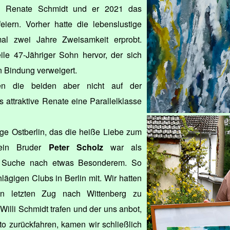
en Renate Schmidt und er 2021 das
eiern. Vorher hatte die lebenslustige
mal zwei Jahre Zweisamkeit erprobt.
ile 47-Jähriger Sohn hervor, der sich
ten Bindung verweigert.
fen die beiden aber nicht auf der
 attraktive Renate eine Parallelklasse
ige Ostberlin, das die heiße Liebe zum
Mein Bruder
Peter Scholz
war als
er Suche nach etwas Besonderem. So
lägigen Clubs in Berlin mit. Wir hatten
n letzten Zug nach Wittenberg zu
 Willi Schmidt trafen und der uns anbot,
to zurückfahren, kamen wir schließlich