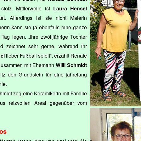
stolz. Mittlerweile ist
Laura Hensel
t. Allerdings ist sie nicht Malerin
erin kann sie ja ebenfalls eine ganze
Tag legen. „Ihre zwölfjährige Tochter
 zeichnet sehr gerne, während ihr
sel
lieber Fußball spielt“, erzählt Renate
te zusammen mit Ehemann
Willi Schmidt
z den Grundstein für eine jahrelang
nie.
midt zog eine Keramikerin mit Familie
us reizvollen Areal gegenüber vom
os