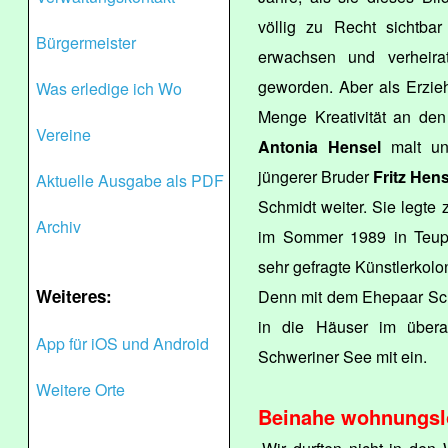
völlig zu Recht sichtbar 
Bürgermeister
erwachsen und verheirate
geworden. Aber als Erzieh
Was erledige ich Wo
Menge Kreativität an den 
Vereine
Antonia Hensel
malt und
jüngerer Bruder
Fritz Hen
Aktuelle Ausgabe als PDF
Schmidt weiter. Sie leg
Archiv
im Sommer 1989 in Teupit
sehr gefragte Künstlerkolo
Weiteres:
Denn mit dem Ehepaar Sch
in die Häuser im übera
App für iOS und Android
Schweriner See mit ein.
Weitere Orte
Beinahe wohnungsl