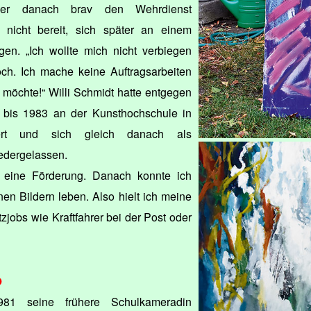
ger danach brav den Wehrdienst
r nicht bereit, sich später an einem
gen. „Ich wollte mich nicht verbiegen
och. Ich mache keine Auftragsarbeiten
 möchte!“ Willi Schmidt hatte entgegen
 bis 1983 an der Kunsthochschule in
iert und sich gleich danach als
iedergelassen.
 eine Förderung. Danach konnte ich
en Bildern leben. Also hielt ich meine
zjobs wie Kraftfahrer bei der Post oder
o
981 seine frühere Schulkameradin