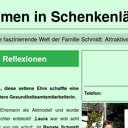
mmen in Schenkenl
e faszinierende Welt der Familie Schmidt: Attraktiv
 Reflexionen
, diese seltene Ehre schaffte eine
Telefon:
tere Gesundheitsamtsmitarbeiterin.
en Ehemann als Aktmodell und wurde
hter entdeckt! „
Laura
war erst acht
d von mir schuf“, ist
Renate Schmidt