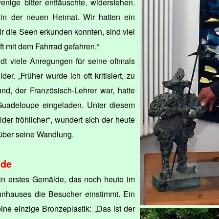
enige bitter enttäuschte, widerstehen.
in der neuen Heimat. Wir hatten ein
ir die Seen erkunden konnten, sind viel
t mit dem Fahrrad gefahren.“
dt viele Anregungen für seine oftmals
der. „Früher wurde ich oft kritisiert, zu
nd, der Französisch-Lehrer war, hatte
 Guadeloupe eingeladen. Unter diesem
er fröhlicher“, wundert sich der heute
 über seine Wandlung.
lde
ein erstes Gemälde, das noch heute im
nhauses die Besucher einstimmt. Ein
ine einzige Bronzeplastik: „Das ist der