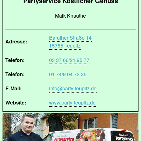
Partyservice Köstlicher Genuss
Maik Knauthe
Baruther Straße 14
Adresse:
15755 Teupitz
Telefon:
03 37 66/21 95 77
Telefon:
01 74/9 04 72 35
E-Mail:
info@party-teupitz.de
Website:
www.party-teupitz.de