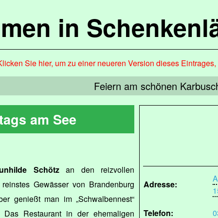
mmen in Schenkenl
Klicken Sie hier, um zu einer neueren Version dieses Eintrages
Feiern am schönen Karbusc
tags am See
unhilde Schötz
an den reizvollen
A
s reinstes Gewässer von Brandenburg
Adresse:
1
ber genießt man im „Schwalbennest“
Telefon:
0
. Das Restaurant in der ehemaligen