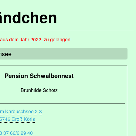
ändchen
, aus dem Jahr 2022, zu gelangen!
hsee
Pension Schwalbennest
Brunhilde Schötz
m Karbuschsee 2-3
5746 Groß Köris
3 37 66/6 29 40