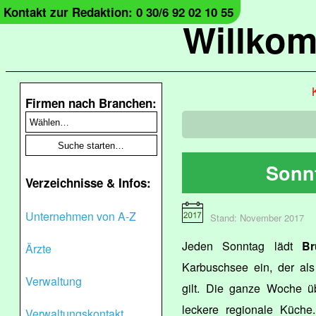
Kontakt zur Redaktion: 0 30/6 92 02 10 55
Willko
Firmen nach Branchen:
Sonn
Verzeichnisse & Infos:
Unternehmen von A-Z
Stand: November 2017
Jeden Sonntag lädt
Br
Ärzte
Karbuschsee ein, der al
Verwaltung
gilt. Die ganze Woche ü
leckere regionale Küche
Verwaltungskontakt