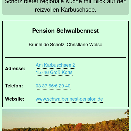
Schötz bietet regionale Küche mit Blick auf den
reizvollen Karbuschsee.
Pension Schwalbennest
Brunhilde Schötz, Christiane Weise
Am Karbuschsee 2
Adresse:
15746 Groß Köris
Telefon:
03 37 66/6 29 40
Website:
www.schwalbennest-pension.de