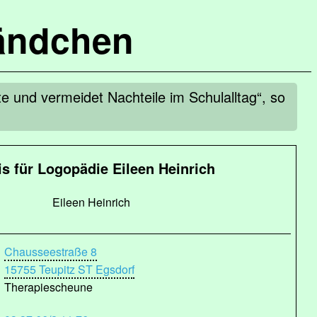
ändchen
te und vermeidet Nachteile im Schulalltag“, so
is für Logopädie Eileen Heinrich
Eileen Heinrich
Chausseestraße 8
15755 Teupitz ST Egsdorf
Therapiescheune