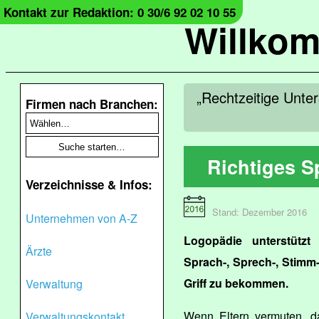
Kontakt zur Redaktion: 0 30/6 92 02 10 55
Willko
„Rechtzeitige Unter
Firmen nach Branchen:
Richtiges S
Verzeichnisse & Infos:
Stand: Dezember 2016
Unternehmen von A-Z
Logopädie unterstützt
Ärzte
Sprach-, Sprech-, Stimm
Griff zu bekommen.
Verwaltung
Wenn Eltern vermuten, d
Verwaltungskontakt