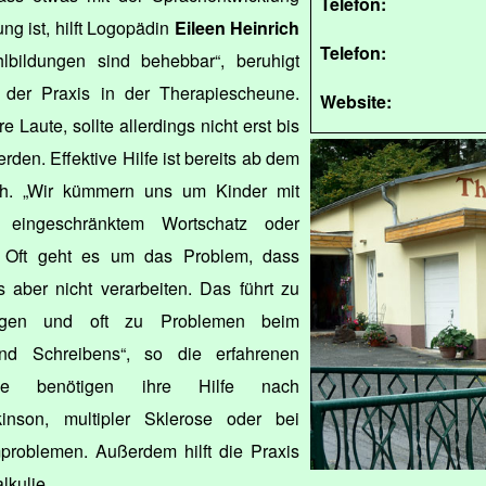
Telefon:
ng ist, hilft Logopädin
Eileen Heinrich
Telefon:
lbildungen sind behebbar“, beruhigt
r der Praxis in der Therapiescheune.
Website:
 Laute, sollte allerdings nicht erst bis
rden. Effektive Hilfe ist bereits ab dem
ich. „Wir kümmern uns um Kinder mit
e, eingeschränktem Wortschatz oder
. Oft geht es um das Problem, dass
 aber nicht verarbeiten. Das führt zu
rungen und oft zu Problemen beim
d Schreibens“, so die erfahrenen
ne benötigen ihre Hilfe nach
kinson, multipler Sklerose oder bei
mproblemen. Außerdem hilft die Praxis
lkulie.