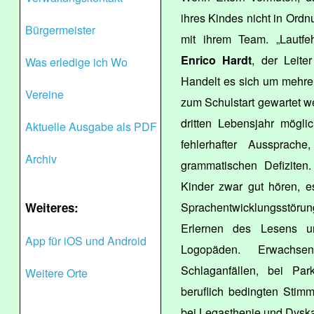
ihres Kindes nicht in Ordnu
Bürgermeister
mit ihrem Team. „Lautfeh
Enrico Hardt
, der Leite
Was erledige ich Wo
Handelt es sich um mehrere
Vereine
zum Schulstart gewartet we
dritten Lebensjahr mögl
Aktuelle Ausgabe als PDF
fehlerhafter Aussprach
Archiv
grammatischen Defiziten
Kinder zwar gut hören, es
Weiteres:
Sprachentwicklungsstö
Erlernen des Lesens un
App für iOS und Android
Logopäden. Erwachse
Schlaganfällen, bei Par
Weitere Orte
beruflich bedingten Stim
bei Legasthenie und Dyska