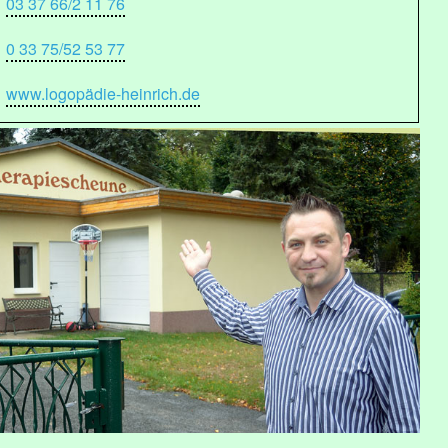
03 37 66/2 11 76
0 33 75/52 53 77
www.logopädie-heinrich.de