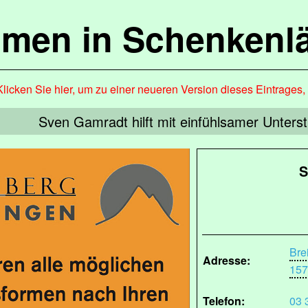
mmen in Schenkenl
Klicken Sie hier, um zu einer neueren Version dieses Eintrages
Sven Gamradt hilft mit einfühlsamer Unterst
S
Bre
Adresse:
157
Telefon:
03 