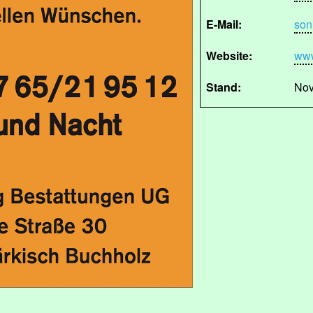
E-Mail:
son
Website:
www
Stand:
Nov