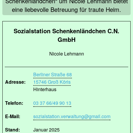
Schenkenländchen“ um Nicole Lehmann bietet
eine liebevolle Betreuung für traute Heim.
Sozialstation Schenkenländchen C.N.
GmbH
Nicole Lehmann
Berliner Straße 68
Adresse:
15746 Groß Köris
Hinterhaus
Telefon:
03 37 66/49 90 13
E-Mail:
sozialstation.verwaltung@gmail.com
Stand:
Januar 2025