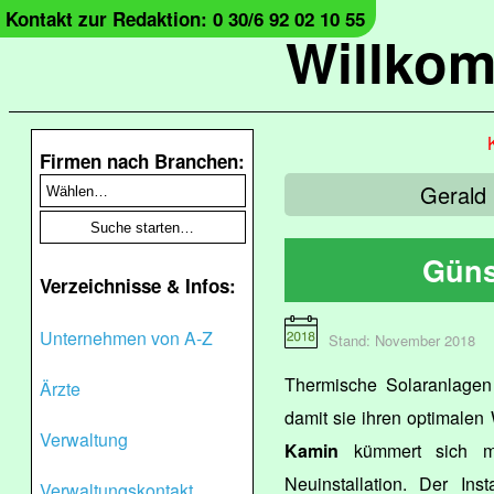
Kontakt zur Redaktion: 0 30/6 92 02 10 55
Willko
Firmen nach Branchen:
Gerald 
Güns
Verzeichnisse & Infos:
Unternehmen von A-Z
Stand: November 2018
Thermische Solaranlagen 
Ärzte
damit sie ihren optimalen
Verwaltung
Kamin
kümmert sich mi
Neuinstallation. Der Ins
Verwaltungskontakt