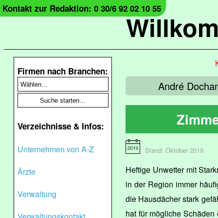
Kontakt zur Redaktion: 0 30/6 92 02 10 55
Willko
Firmen nach Branchen:
André Dochan 
Zimme
Verzeichnisse & Infos:
Unternehmen von A-Z
Stand: Oktober 2019
Heftige Unwetter mit Stark
Ärzte
in der Region immer häufi
Verwaltung
die Hausdächer stark gefä
hat für mögliche Schäden 
Verwaltungskontakt