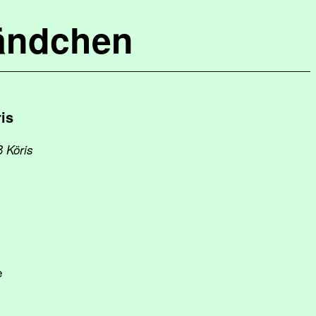
ändchen
is
ß Köris
e