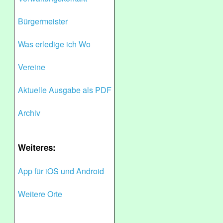
Bürgermeister
Was erledige ich Wo
Vereine
Aktuelle Ausgabe als PDF
Archiv
Weiteres:
App für iOS und Android
Weitere Orte