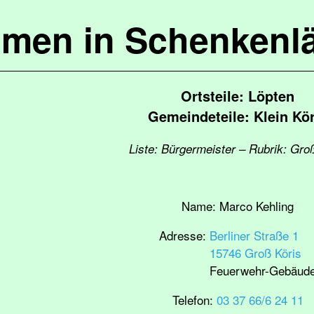
mmen in Schenkenl
​Ortsteile: Löpten
Gemeindeteile: Klein Kör
Liste: Bürgermeister – Rubrik: Gro
Name:
Marco Kehling
Adresse:
Berliner Straße 1
15746 Groß Köris
Feuerwehr-Gebäud
Telefon:
03 37 66/6 24 11