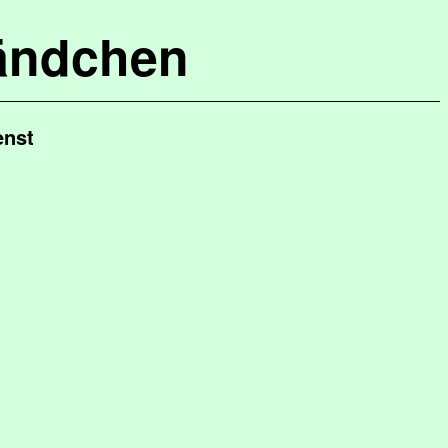
ändchen
enst