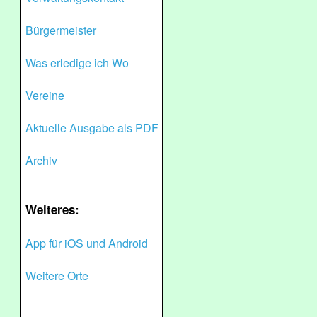
Bürgermeister
Was erledige ich Wo
Vereine
Aktuelle Ausgabe als PDF
Archiv
Weiteres:
App für iOS und Android
Weitere Orte