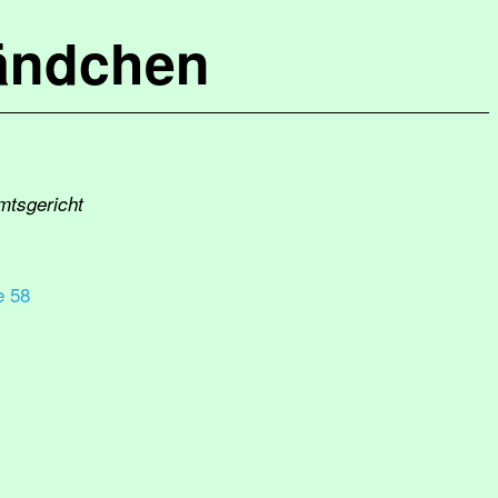
ändchen
mtsgericht
e 58