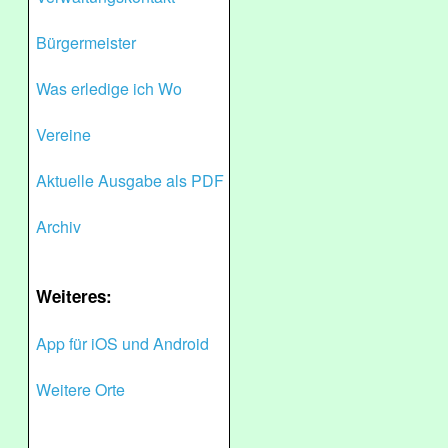
Bürgermeister
Was erledige ich Wo
Vereine
Aktuelle Ausgabe als PDF
Archiv
Weiteres:
App für iOS und Android
Weitere Orte