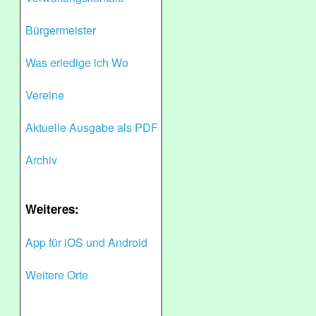
Bürgermeister
Was erledige ich Wo
Vereine
Aktuelle Ausgabe als PDF
Archiv
Weiteres:
App für iOS und Android
Weitere Orte