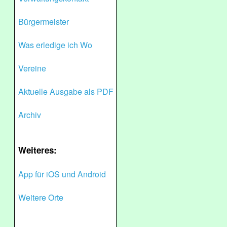
Bürgermeister
Was erledige ich Wo
Vereine
Aktuelle Ausgabe als PDF
Archiv
Weiteres:
App für iOS und Android
Weitere Orte