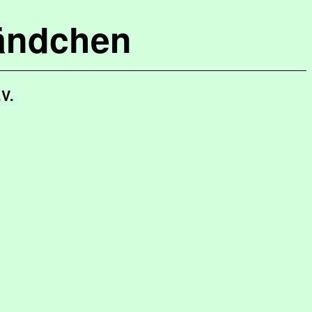
ändchen
.V.