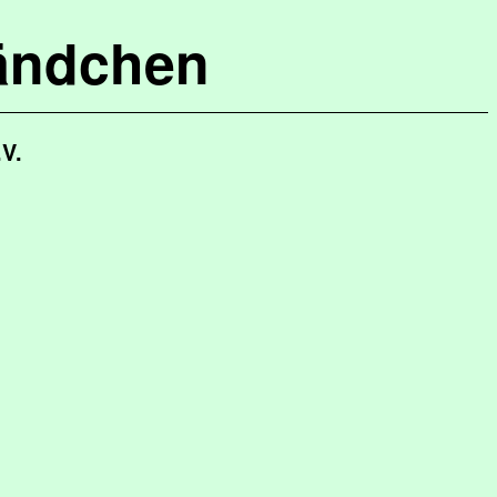
ändchen
.V.