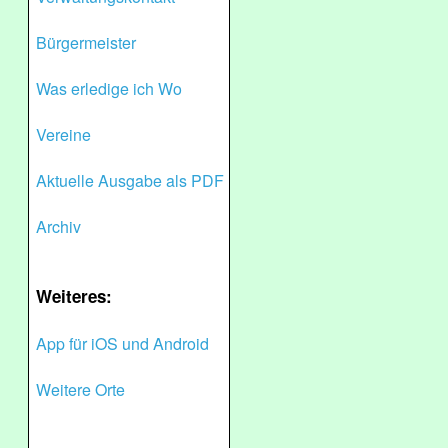
Bürgermeister
Was erledige ich Wo
Vereine
Aktuelle Ausgabe als PDF
Archiv
Weiteres:
App für iOS und Android
Weitere Orte