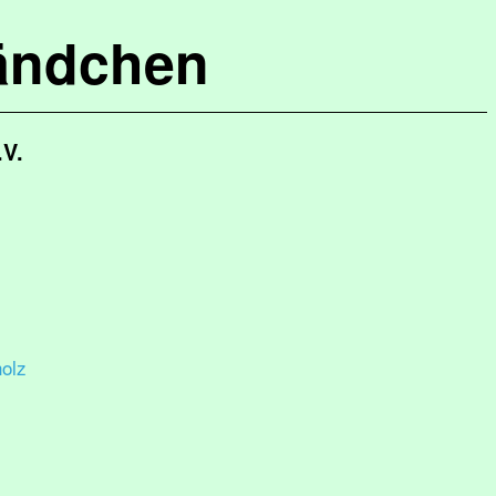
ändchen
.V.
olz