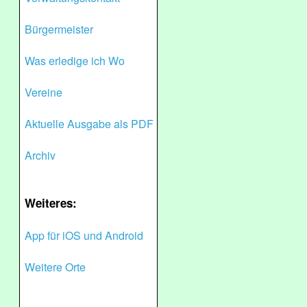
Bürgermeister
Was erledige ich Wo
Vereine
Aktuelle Ausgabe als PDF
Archiv
Weiteres:
App für iOS und Android
Weitere Orte