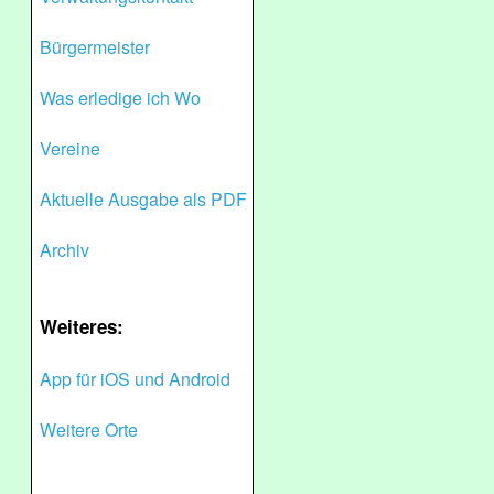
Bürgermeister
Was erledige ich Wo
Vereine
Aktuelle Ausgabe als PDF
Archiv
Weiteres:
App für iOS und Android
Weitere Orte