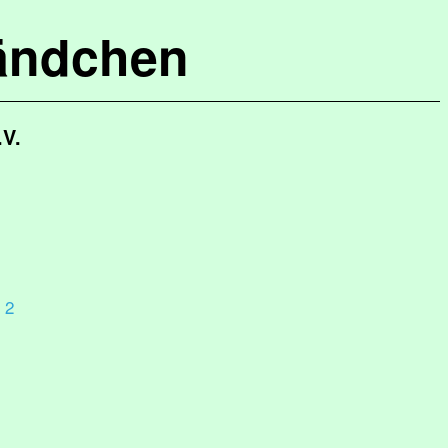
ändchen
.V.
 2