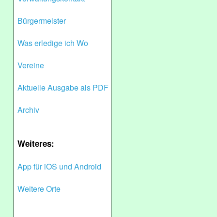
Bürgermeister
Was erledige ich Wo
Vereine
Aktuelle Ausgabe als PDF
Archiv
Weiteres:
App für iOS und Android
Weitere Orte