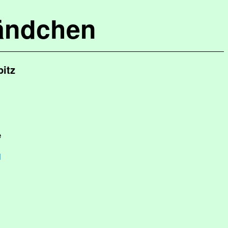
ändchen
itz
e
1