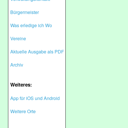
Bürgermeister
Was erledige ich Wo
Vereine
Aktuelle Ausgabe als PDF
Archiv
Weiteres:
App für iOS und Android
Weitere Orte