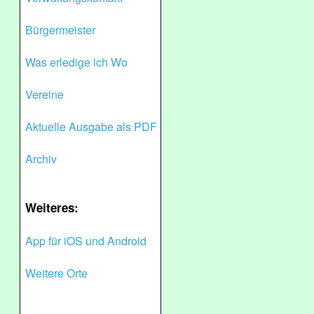
Bürgermeister
Was erledige ich Wo
Vereine
Aktuelle Ausgabe als PDF
Archiv
Weiteres:
App für iOS und Android
Weitere Orte