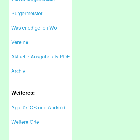
Bürgermeister
Was erledige ich Wo
Vereine
Aktuelle Ausgabe als PDF
Archiv
Weiteres:
App für iOS und Android
Weitere Orte