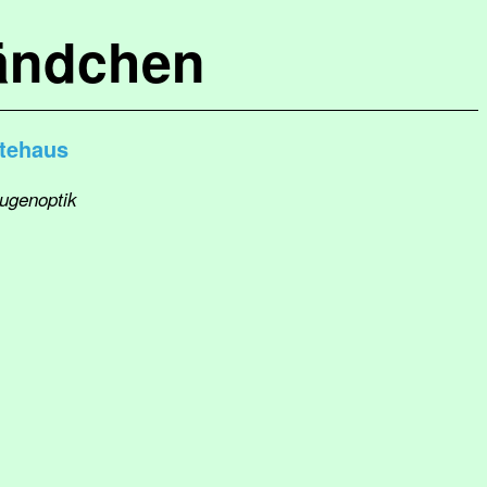
ändchen
ztehaus
Augenoptik