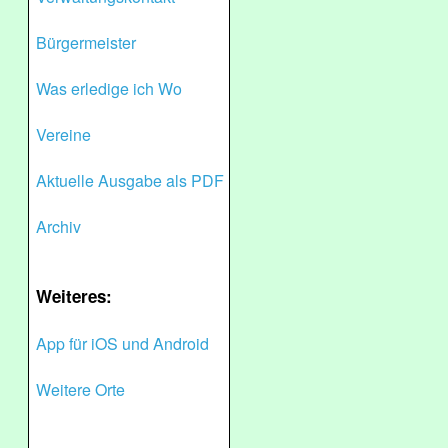
Bürgermeister
Was erledige ich Wo
Vereine
Aktuelle Ausgabe als PDF
Archiv
Weiteres:
App für iOS und Android
Weitere Orte