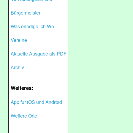
Bürgermeister
Was erledige ich Wo
Vereine
Aktuelle Ausgabe als PDF
Archiv
Weiteres:
App für iOS und Android
Weitere Orte