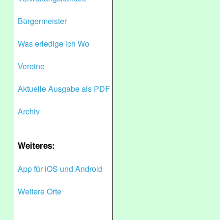
Bürgermeister
Was erledige ich Wo
Vereine
Aktuelle Ausgabe als PDF
Archiv
Weiteres:
App für iOS und Android
Weitere Orte