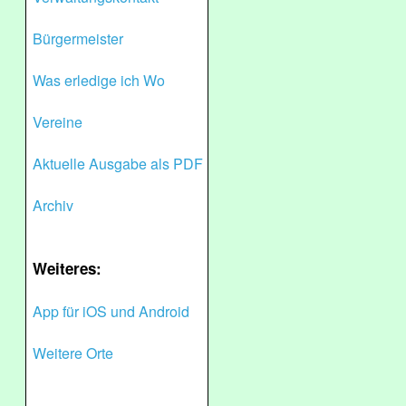
Bürgermeister
Was erledige ich Wo
Vereine
Aktuelle Ausgabe als PDF
Archiv
Weiteres:
App für iOS und Android
Weitere Orte