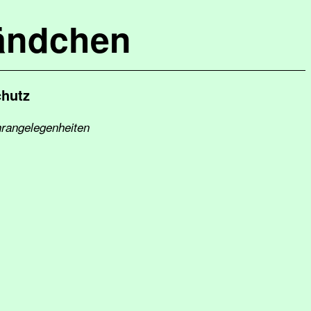
ändchen
chutz
hrangelegenheiten