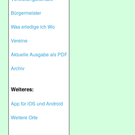
Bürgermeister
Was erledige ich Wo
Vereine
Aktuelle Ausgabe als PDF
Archiv
Weiteres:
App für iOS und Android
Weitere Orte