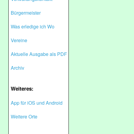
Bürgermeister
Was erledige ich Wo
Vereine
Aktuelle Ausgabe als PDF
Archiv
Weiteres:
App für iOS und Android
Weitere Orte