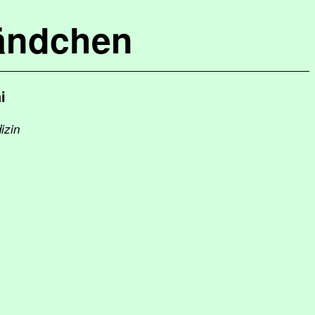
ändchen
i
izin