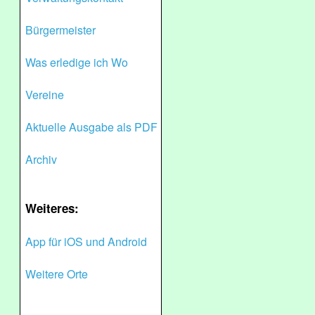
Bürgermeister
Was erledige ich Wo
Vereine
Aktuelle Ausgabe als PDF
Archiv
Weiteres:
App für iOS und Android
Weitere Orte