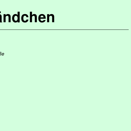
ändchen
ie