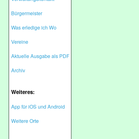
Bürgermeister
Was erledige ich Wo
Vereine
Aktuelle Ausgabe als PDF
Archiv
Weiteres:
App für iOS und Android
Weitere Orte