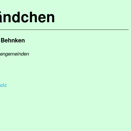
ändchen
n Behnken
chengemeinden
olz