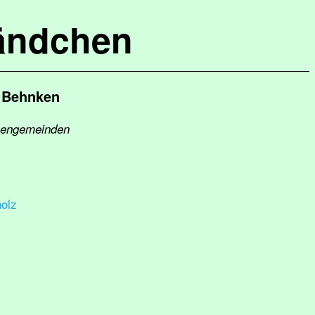
ändchen
n Behnken
chengemeinden
olz