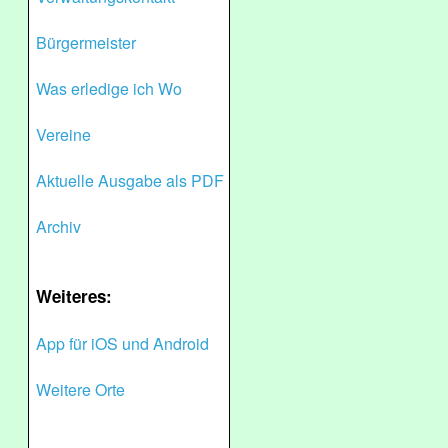
Bürgermeister
Was erledige ich Wo
Vereine
Aktuelle Ausgabe als PDF
Archiv
Weiteres:
App für iOS und Android
Weitere Orte