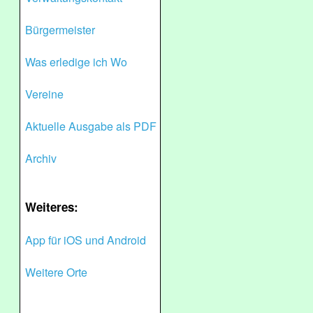
Bürgermeister
Was erledige ich Wo
Vereine
Aktuelle Ausgabe als PDF
Archiv
Weiteres:
App für iOS und Android
Weitere Orte