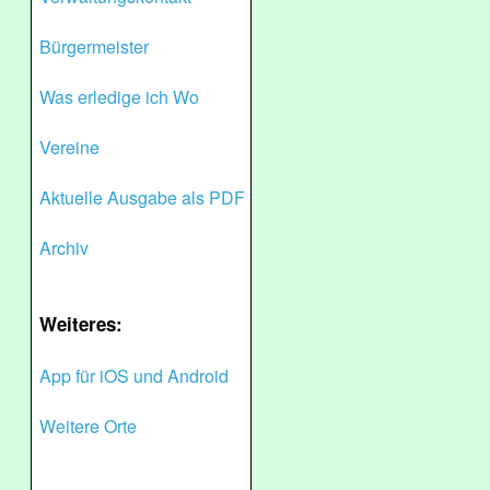
Bürgermeister
Was erledige ich Wo
Vereine
Aktuelle Ausgabe als PDF
Archiv
Weiteres:
App für iOS und Android
Weitere Orte