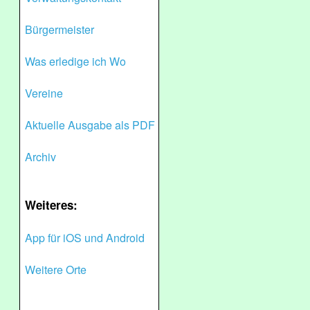
Bürgermeister
Was erledige ich Wo
Vereine
Aktuelle Ausgabe als PDF
Archiv
Weiteres:
App für iOS und Android
Weitere Orte