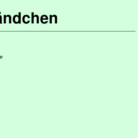
ändchen
fe