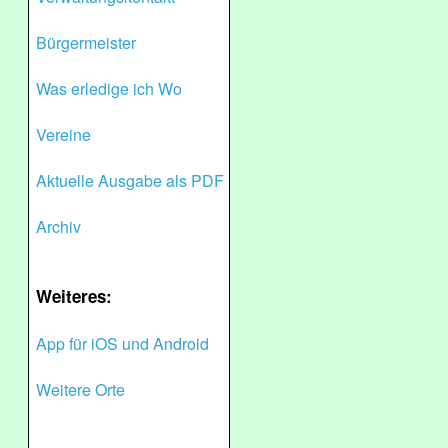
Bürgermeister
Was erledige ich Wo
Vereine
Aktuelle Ausgabe als PDF
Archiv
Weiteres:
App für iOS und Android
Weitere Orte