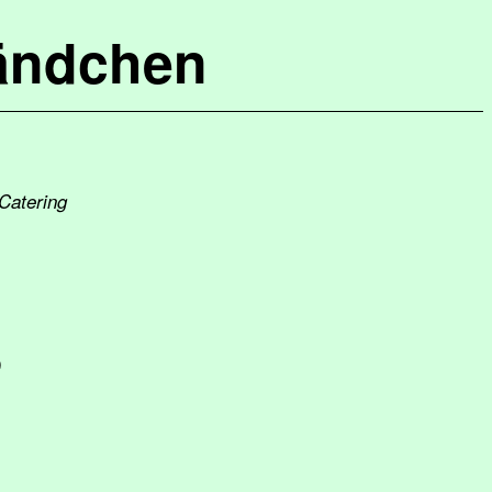
ändchen
 Catering
9