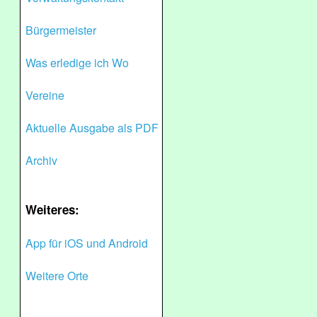
Bürgermeister
Was erledige ich Wo
Vereine
Aktuelle Ausgabe als PDF
Archiv
Weiteres:
App für iOS und Android
Weitere Orte