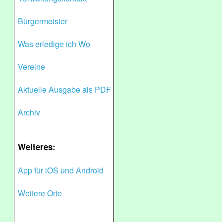
Bürgermeister
Was erledige ich Wo
Vereine
Aktuelle Ausgabe als PDF
Archiv
Weiteres:
App für iOS und Android
Weitere Orte