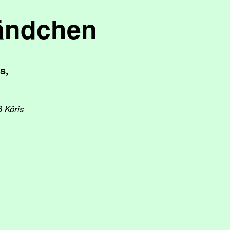
ändchen
s,
ß Köris