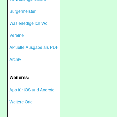
Bürgermeister
Was erledige ich Wo
Vereine
Aktuelle Ausgabe als PDF
Archiv
Weiteres:
App für iOS und Android
Weitere Orte