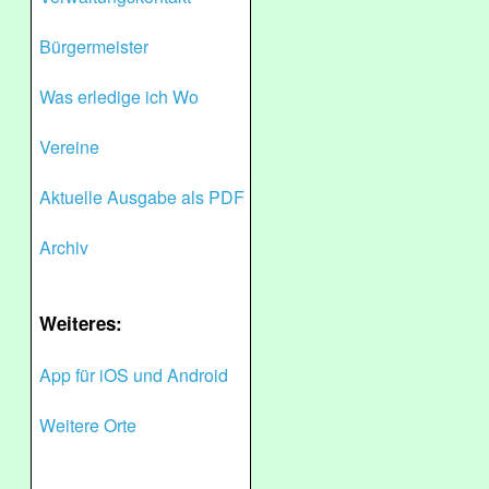
Bürgermeister
Was erledige ich Wo
Vereine
Aktuelle Ausgabe als PDF
Archiv
Weiteres:
App für iOS und Android
Weitere Orte