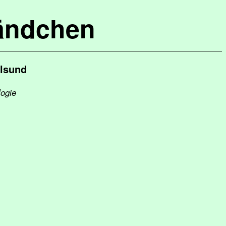
ändchen
alsund
logie