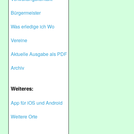
Bürgermeister
Was erledige ich Wo
Vereine
Aktuelle Ausgabe als PDF
Archiv
Weiteres:
App für iOS und Android
Weitere Orte