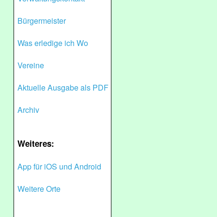
Bürgermeister
Was erledige ich Wo
Vereine
Aktuelle Ausgabe als PDF
Archiv
Weiteres:
App für iOS und Android
Weitere Orte