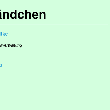
ändchen
dtke
usverwaltung
3