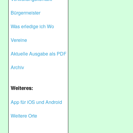
Bürgermeister
Was erledige ich Wo
Vereine
Aktuelle Ausgabe als PDF
Archiv
Weiteres:
App für iOS und Android
Weitere Orte